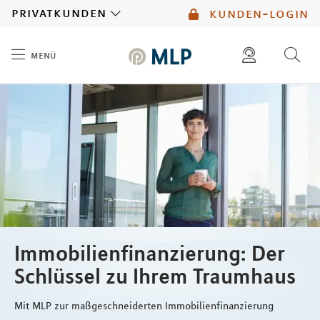
MLP
privatkunden
kunden-login
menü
Inhalt
diese website durchsuchen
mlp berater finden
Immobilienfinanzierung: Der
Schlüssel zu Ihrem Traumhaus
Mit MLP zur maßgeschneiderten Immobilienfinanzierung