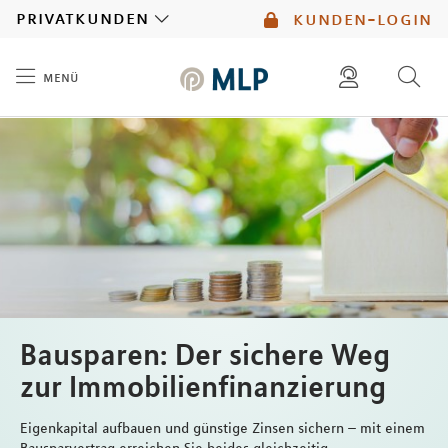
MLP
privatkunden
kunden-login
menü
Inhalt
diese website durchsuchen
mlp berater finden
Bausparen: Der sichere Weg
zur Immobilienfinanzierung
Eigenkapital aufbauen und günstige Zinsen sichern – mit einem