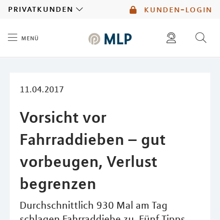
MLP
privatkunden
kunden-login
menü
Inhalt
diese website durchsuchen
mlp berater finden
11.04.2017
Vorsicht vor
Fahrraddieben – gut
vorbeugen, Verlust
begrenzen
Durchschnittlich 930 Mal am Tag
schlagen Fahrraddiebe zu. Fünf Tipps