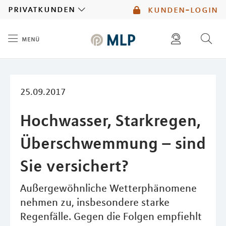
MLP
privatkunden
kunden-login
menü
Inhalt
diese website durchsuchen
mlp berater finden
25.09.2017
Hochwasser, Starkregen,
Überschwemmung – sind
Sie versichert?
Außergewöhnliche Wetterphänomene
nehmen zu, insbesondere starke
Regenfälle. Gegen die Folgen empfiehlt