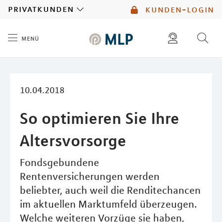
MLP
privatkunden
kunden-login
menü
Inhalt
diese website durchsuchen
mlp berater finden
10.04.2018
So optimieren Sie Ihre
Altersvorsorge
Fondsgebundene
Rentenversicherungen werden
beliebter, auch weil die Renditechancen
im aktuellen Marktumfeld überzeugen.
Welche weiteren Vorzüge sie haben,