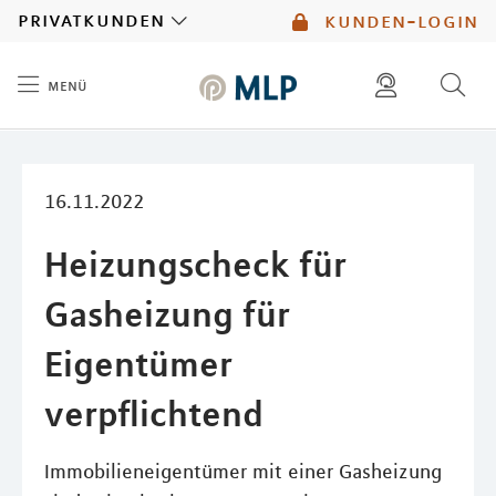
MLP
privatkunden
kunden-login
menü
Inhalt
diese website durchsuchen
mlp berater finden
16.11.2022
Heizungscheck für
Gasheizung für
Eigentümer
verpflichtend
Immobilieneigentümer mit einer Gasheizung