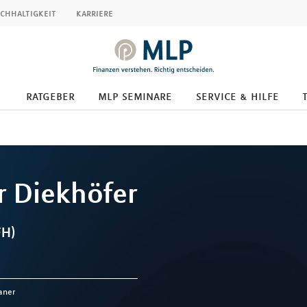
chhaltigkeit
karriere
ratgeber
mlp seminare
service & hilfe
r
Diekhöfer
FH)
aner