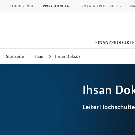
MLP
studierende
privatkunden
firmen & freiberufler
na
finanzprodukte
Startseite
Team
Ihsan Doksöz
Inhalt
Ihsan
Do
Leiter Hochschulte