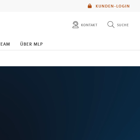
KUNDEN-LOGIN
kontakt
suche
diese website durchsuchen
team
über mlp
mlp berater finden