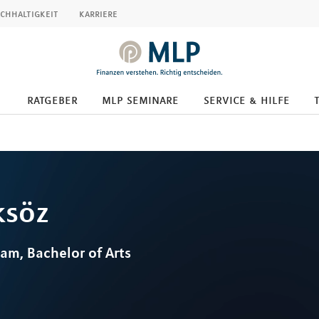
chhaltigkeit
karriere
ratgeber
mlp seminare
service & hilfe
ksöz
am, Bachelor of Arts