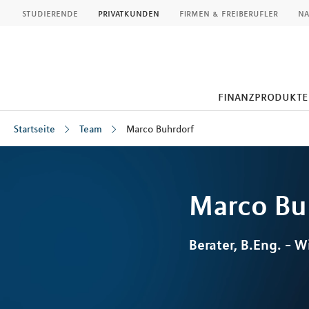
MLP
studierende
privatkunden
firmen & freiberufler
na
finanzprodukte
Startseite
Team
Marco Buhrdorf
Inhalt
Marco
Bu
Berater, B.Eng. - W