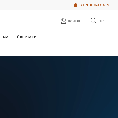
KUNDEN-LOGIN
kontakt
suche
diese website durchsuchen
team
über mlp
mlp berater finden